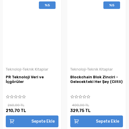
%5
%5
Teknoloji-Teknik Kitaplar
Teknoloji-Teknik Kitaplar
PR Teknoloji Veri ve
Blockchain Blok Zinciri -
İçgörüler
Gelecekteki Her Şey (Ciltli)
260,00 TL
400,00 TL
210,70 TL
329,75 TL
Sepete Ekle
Sepete Ekle