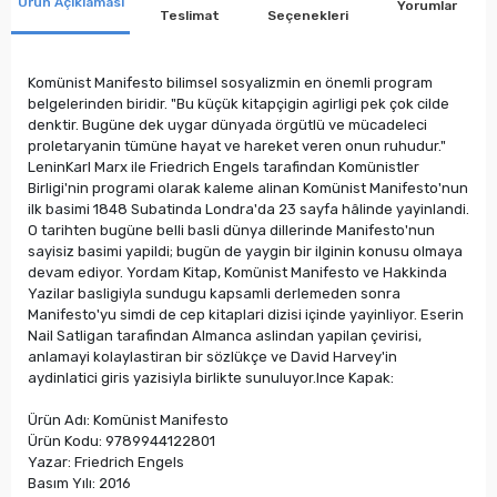
Ürün Açıklaması
Yorumlar
Teslimat
Seçenekleri
Komünist Manifesto bilimsel sosyalizmin en önemli program
belgelerinden biridir. "Bu küçük kitapçigin agirligi pek çok cilde
denktir. Bugüne dek uygar dünyada örgütlü ve mücadeleci
proletaryanin tümüne hayat ve hareket veren onun ruhudur."
LeninKarl Marx ile Friedrich Engels tarafindan Komünistler
Birligi'nin programi olarak kaleme alinan Komünist Manifesto'nun
ilk basimi 1848 Subatinda Londra'da 23 sayfa hâlinde yayinlandi.
O tarihten bugüne belli basli dünya dillerinde Manifesto'nun
sayisiz basimi yapildi; bugün de yaygin bir ilginin konusu olmaya
devam ediyor. Yordam Kitap, Komünist Manifesto ve Hakkinda
Yazilar basligiyla sundugu kapsamli derlemeden sonra
Manifesto'yu simdi de cep kitaplari dizisi içinde yayinliyor. Eserin
Nail Satligan tarafindan Almanca aslindan yapilan çevirisi,
anlamayi kolaylastiran bir sözlükçe ve David Harvey'in
aydinlatici giris yazisiyla birlikte sunuluyor.Ince Kapak:
Ürün Adı: Komünist Manifesto
Ürün Kodu: 9789944122801
Yazar: Friedrich Engels
Basım Yılı: 2016