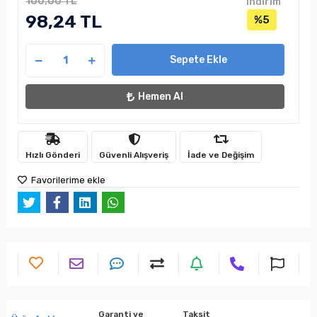
100,00 TL
indirim
98,24 TL
%5
Sepete Ekle
Hemen Al
Hızlı Gönderi
Güvenli Alışveriş
İade ve Değişim
Favorilerime ekle
Garanti ve
Taksit