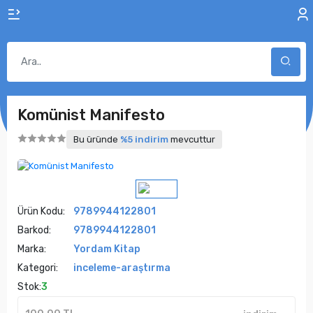
Komünist Manifesto
Bu üründe
%5 indirim
mevcuttur
Ürün Kodu:
9789944122801
Barkod:
9789944122801
Marka:
Yordam Kitap
Kategori:
inceleme-araştırma
Stok:
3