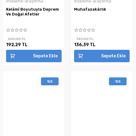
inceleme-araştırma
inceleme-araştırma
Kelâmî Boyutuyla Deprem
Muhafazakârlık
Ve Doğal Afetler
200,00 TL
149,00 TL
192,29 TL
136,39 TL
Sepete Ekle
Sepete Ekle
%5
%5