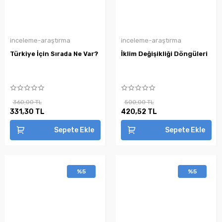
inceleme-araştırma
inceleme-araştırma
Türkiye İçin Sırada Ne Var?
İklim Değişikliği Döngüleri
360,00 TL
500,00 TL
331,30 TL
420,52 TL
Sepete Ekle
Sepete Ekle
%5
%5