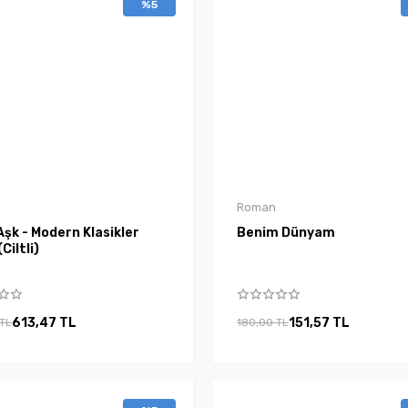
%5
Roman
şk - Modern Klasikler
Benim Dünyam
(Ciltli)
613,47 TL
151,57 TL
 TL
180,00 TL