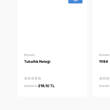
%5
Roman
Roman
Tuhaflık Meleği
1984
218,10 TL
270,00 TL
190,00 