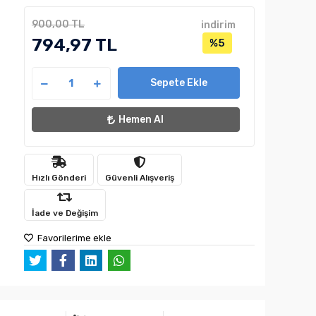
900,00 TL
indirim
794,97 TL
%5
Sepete Ekle
Hemen Al
Hızlı Gönderi
Güvenli Alışveriş
İade ve Değişim
Favorilerime ekle