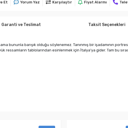
e Et
Yorum Yaz
Karşılaştır
Fiyat Alarmı
Tele
Garanti ve Teslimat
Taksit Seçenekleri
dır ama bununla barışık olduğu söylenemez. Tanınmış bir işadamının portresi
ük ressamların tablolarından esinlenmek için İtalya’ya gider. Tam bu sırada