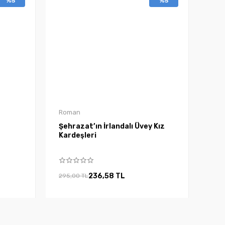
%5
%5
Roman
Şehrazat’ın İrlandalı Üvey Kız
Kardeşleri
236,58 TL
295,00 TL