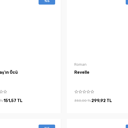
%5
Roman
aş'ın Öcü
Revelle
151,57 TL
299,92 TL
TL
350,00 TL