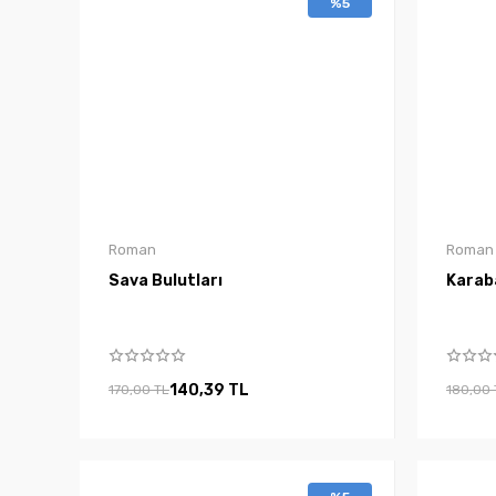
%5
Roman
Roman
Sava Bulutları
Karab
140,39 TL
170,00 TL
180,00 