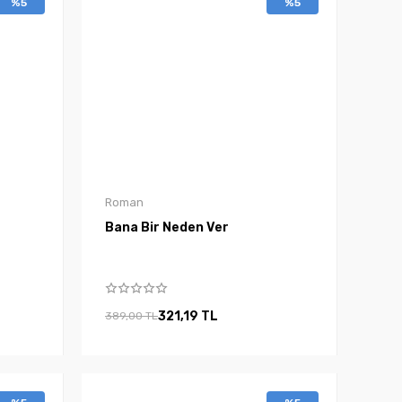
%5
%5
Roman
Bana Bir Neden Ver
321,19 TL
389,00 TL