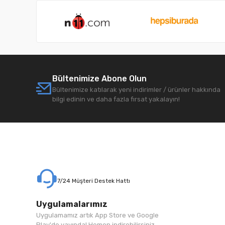
Bültenimize Abone Olun
Bültenimize katılarak yeni indirimler / ürünler hakkında
bilgi edinin ve daha fazla fırsat yakalayın!
7/24 Müşteri Destek Hattı
Uygulamalarımız
Uygulamamız artık App Store ve Google
Play'de yayında! Hemen indirebilirsiniz.