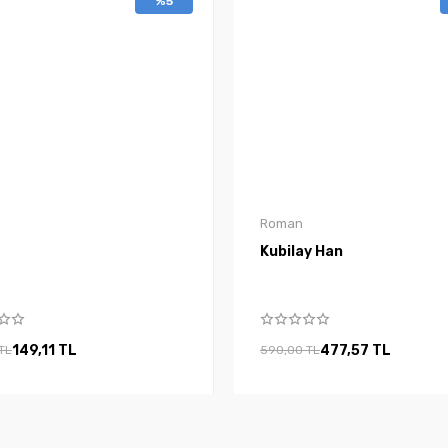
%5
Roman
Kubilay Han
149,11 TL
477,57 TL
TL
590,00 TL