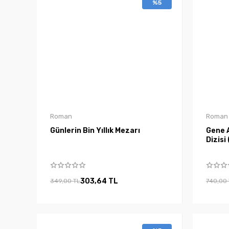
%5
Roman
Roman
Günlerin Bin Yıllık Mezarı
Gene A
Dizisi 
303,64 TL
349,00 TL
740,00