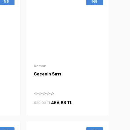
%5
%5
Roman
Gecenin Sırrı
456,83 TL
520,00 TL