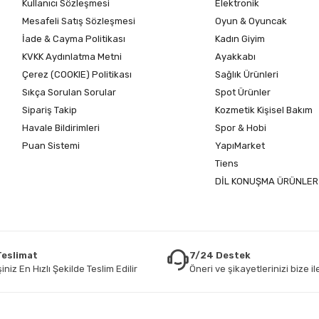
Kullanıcı Sözleşmesi
Elektronik
Mesafeli Satış Sözleşmesi
Oyun & Oyuncak
İade & Cayma Politikası
Kadın Giyim
KVKK Aydınlatma Metni
Ayakkabı
Çerez (COOKIE) Politikası
Sağlık Ürünleri
Sıkça Sorulan Sorular
Spot Ürünler
Sipariş Takip
Kozmetik Kişisel Bakım
Havale Bildirimleri
Spor & Hobi
Puan Sistemi
YapıMarket
Tiens
DİL KONUŞMA ÜRÜNLER
 Teslimat
7/24 Destek
iniz En Hızlı Şekilde Teslim Edilir
Öneri ve şikayetlerinizi bize ile