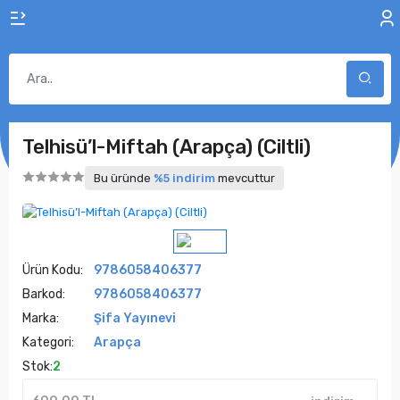
Telhisü’l-Miftah (Arapça) (Ciltli)
Bu üründe
%5 indirim
mevcuttur
Ürün Kodu:
9786058406377
Barkod:
9786058406377
Marka:
Şifa Yayınevi
Kategori:
Arapça
Stok:
2