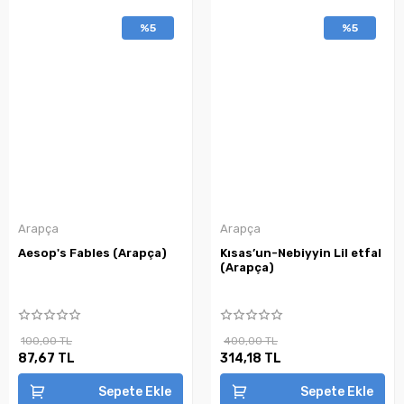
%5
%5
Arapça
Arapça
Aesop's Fables (Arapça)
Kısas’un-Nebiyyin Lil etfal
(Arapça)
100,00 TL
400,00 TL
87,67 TL
314,18 TL
Sepete Ekle
Sepete Ekle