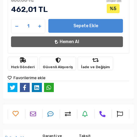
600,00 TL
indirim
462,01 TL
%5
Sepete Ekle
Hemen Al
Hızlı Gönderi
Güvenli Alışveriş
İade ve Değişim
Favorilerime ekle
Garanti ve
Taksit