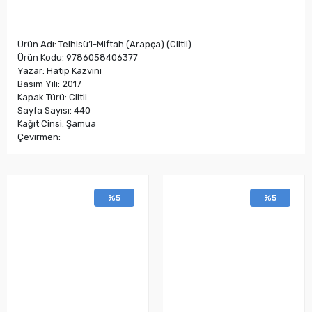
Ürün Adı: Telhisü’l-Miftah (Arapça) (Ciltli)
Ürün Kodu: 9786058406377
Yazar: Hatip Kazvini
Basım Yılı: 2017
Kapak Türü: Ciltli
Sayfa Sayısı: 440
Kağıt Cinsi: Şamua
Çevirmen:
%5
%5