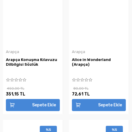
Arapça
Arapça
Arapça Konuşma Kılavuzu
Alice in Wonderland
Dilbilgisi Sözlük
(Arapça)
450,00 TL
80,00 TL
351,15 TL
72,61 TL
Sepete Ekle
Sepete Ekle
%5
%5