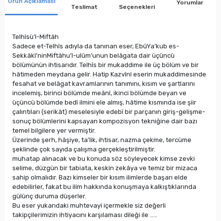
Ürün Açıklaması
Yorumlar
Teslimat
Seçenekleri
Telhîsü’l-Miftâh
Sadece et-Telhîs adıyla da tanınan eser, EbûYa’kub es-
Sekkâkî’ninMiftâhu’l-ulûm’unun belâgata dair üçüncü
bölümünün ihtisarıdır. Telhîs bir mukaddime ile üç bölüm ve bir
hâtimeden meydana gelir. Hatip Kazvînî eserin mukaddimesinde
fesahat ve belâgat kavramlarının tanımını, kısım ve şartlarını
incelemiş, birinci bölümde meânî, ikinci bölümde beyan ve
üçüncü bölümde bedî ilmini ele almış, hâtime kısmında ise şiir
çalıntıları (serikât) meselesiyle edebî bir parçanın giriş-gelişme-
sonuç bölümlerini kapsayan kompozisyon tekniğine dair bazı
temel bilgilere yer vermiştir.
Üzerinde şerh, hâşiye, ta’lik, ihtisar, nazma çekme, tercüme
şeklinde çok sayıda çalışma gerçekleştirilmiştir.
muhatap alınacak ve bu konuda söz söyleyecek kimse zevki
selime, düzgün bir tabiata, keskin zekâya ve temiz bir mizaca
sahip olmalıdır. Bazı kimseler bir kısım ilimlerde başarı elde
edebilirler, fakat bu ilim hakkında konuşmaya kalkıştıklarında
gülünç duruma düşerler.
Bu eser yukarıdaki muhtevayi içermekle siz değerli
takipçilerimizin ihtiyacını karşılaması dileği ile …..