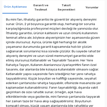
Garanti ve
Taksit
Ürün Açıklaması
Yorumlar
Teslimat
Seçenekleri
Bu mini fan, ithalatçı garantisi ile güvenli bir alışveriş deneyimi
sunar. Ürün, 2 yıl boyunca garantili olup, herhangi bir sorunla
karşılaştığınızda profesyonel müşteri desteği ile yanınızda olur.
İthalatçı garantisi, ürünün kalitesini ve uzun ömürlü kullanımını
teminat altına alır, böylece alışverişinizin her aşamasında güven
içinde olursunuz. Ayrıca, ürünle ilgili herhangi bir aksilik
yaşamanız durumunda garanti kapsamında hızlı bir çözüm
sağlanarak sorunlarınız kısa sürede çözülür. Bu sayede rahat bir
alışveriş deneyimi ve uzun süreli memnuniyet garantisi elde
etmiş olursunuz.Katlanabilir ve Taşınabilir Tasarım: Her Yere
Rahatça Taşıyın, Kullanım Alanlarınıza UyarlayınMini fanın özel
tasarımı, dar alanlarda bile kolayca kullanılabilir olmasını sağlar.
Katlanabilir yapısı sayesinde fanı istediğiniz her yere rahatça
taşıyabilirsiniz. Küçük boyutları ve hafifliği sayesinde, seyahat
ederken çantanızda rahatça taşıyabilir, ofisinizde masanızda yer
kaplamadan kullanabilirsiniz. Fanın taşınabilirliği, dışarıda vakit
geçirirken de size rahatlık sunar; örneğin, açık hava
etkinliklerinde veya gezilerde, mini fanınızı çantanızda taşıyarak
her zaman taze bir hava akışı sağlayabilirsiniz. Boyutunun
kompakt olması, küçük yaşam alanlarında bile rahatlıkla yer