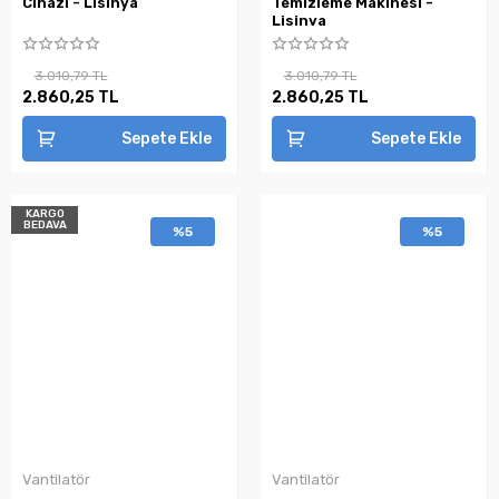
Cihazı - Lisinya
Temizleme Makinesi -
Lisinya
3.010,79 TL
3.010,79 TL
2.860,25 TL
2.860,25 TL
Sepete Ekle
Sepete Ekle
KARGO
BEDAVA
%5
%5
Vantilatör
Vantilatör