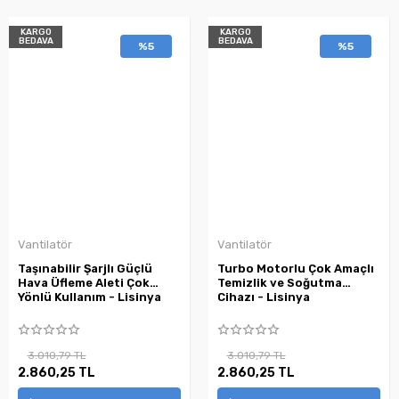
KARGO
KARGO
BEDAVA
BEDAVA
%5
%5
Vantilatör
Vantilatör
Taşınabilir Şarjlı Güçlü
Turbo Motorlu Çok Amaçlı
Hava Üfleme Aleti Çok
Temizlik ve Soğutma
Yönlü Kullanım - Lisinya
Cihazı - Lisinya
3.010,79 TL
3.010,79 TL
2.860,25 TL
2.860,25 TL