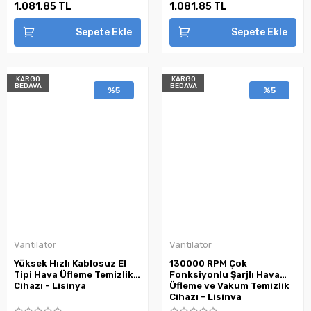
1.081,85 TL
1.081,85 TL
Sepete Ekle
Sepete Ekle
KARGO
KARGO
BEDAVA
BEDAVA
%5
%5
Vantilatör
Vantilatör
Yüksek Hızlı Kablosuz El
130000 RPM Çok
Tipi Hava Üfleme Temizlik
Fonksiyonlu Şarjlı Hava
Cihazı - Lisinya
Üfleme ve Vakum Temizlik
Cihazı - Lisinya