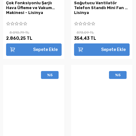
Çok Fonksiyonlu Şarjlı
Soğutucu Vantilatör
Hava Üfleme ve Vakum
Telefon Standlı Mini Fan -
Makinesi - Lisinya
Lisinya
3.010,79 TL
373,09 TL
2.860,25 TL
354,43 TL
Sepete Ekle
Sepete Ekle
%5
%5