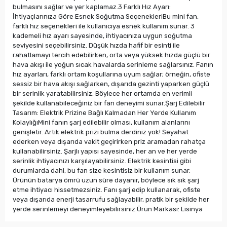
bulmasını sağlar ve yer kaplamaz.3 Farklı Hız Ayarı:
İhtiyaçlarınıza Göre Esnek Soğutma SeçenekleriBu mini fan,
farklı hız seçenekleri ile kullanıcıya esnek kullanım sunar. 3
kademeli hız ayarı sayesinde, ihtiyacınıza uygun soğutma
seviyesini seçebilirsiniz. Düşük hızda hafif bir esinti ile
rahatlamayı tercih edebilirken, orta veya yüksek hızda güçlü bir
hava akışı ile yoğun sıcak havalarda serinleme sağlarsınız. Fanın
hız ayarları, farklı ortam koşullarına uyum sağlar; örneğin, ofiste
sessiz bir hava akışı sağlarken, dışarıda gezinti yaparken güçlü
bir serinlik yaratabilirsiniz. Böylece her ortamda en verimli
şekilde kullanabileceğiniz bir fan deneyimi sunar.Şarj Edilebilir
Tasarım: Elektrik Prizine Bağlı Kalmadan Her Yerde Kullanım
KolaylığıMini fanın şarj edilebilir olması, kullanım alanlarını
genişletir. Artık elektrik prizi bulma derdiniz yok! Seyahat
ederken veya dışarıda vakit geçirirken priz aramadan rahatça
kullanabilirsiniz. Şarjlı yapısı sayesinde, her an ve her yerde
serinlik ihtiyacınızı karşılayabilirsiniz. Elektrik kesintisi gibi
durumlarda dahi, bu fan size kesintisiz bir kullanım sunar.
Ürünün batarya ömrü uzun süre dayanır, böylece sık sık şarj
etme ihtiyacı hissetmezsiniz. Fanı şarj edip kullanarak, ofiste
veya dışarıda enerji tasarrufu sağlayabilir, pratik bir şekilde her
yerde serinlemeyi deneyimleyebilirsiniz.Ürün Markası: Lisinya