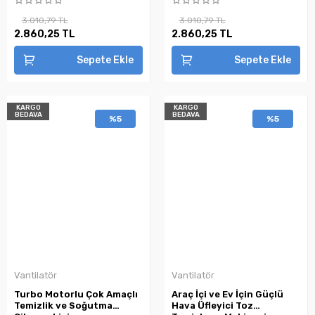
3.010,79 TL
3.010,79 TL
2.860,25 TL
2.860,25 TL
Sepete Ekle
Sepete Ekle
KARGO
KARGO
BEDAVA
BEDAVA
%5
%5
Vantilatör
Vantilatör
Turbo Motorlu Çok Amaçlı
Araç İçi ve Ev İçin Güçlü
Temizlik ve Soğutma
Hava Üfleyici Toz