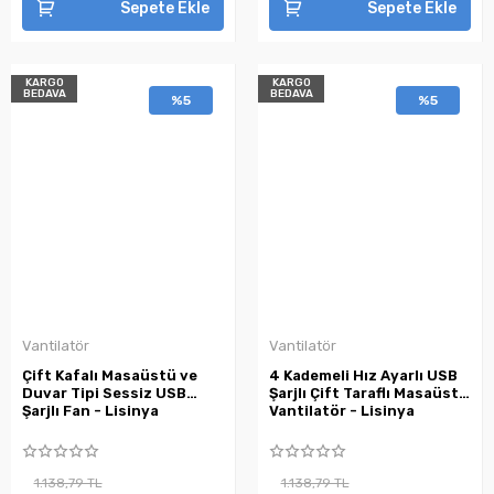
Sepete Ekle
Sepete Ekle
KARGO
KARGO
BEDAVA
BEDAVA
%5
%5
Vantilatör
Vantilatör
Çift Kafalı Masaüstü ve
4 Kademeli Hız Ayarlı USB
Duvar Tipi Sessiz USB
Şarjlı Çift Taraflı Masaüstü
Şarjlı Fan - Lisinya
Vantilatör - Lisinya
1.138,79 TL
1.138,79 TL