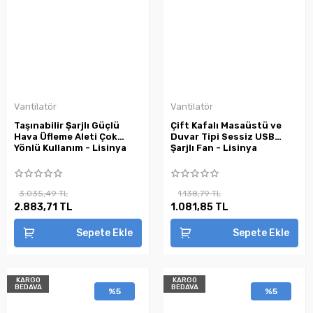
Vantilatör
Vantilatör
Taşınabilir Şarjlı Güçlü
Çift Kafalı Masaüstü ve
Hava Üfleme Aleti Çok
Duvar Tipi Sessiz USB
Yönlü Kullanım - Lisinya
Şarjlı Fan - Lisinya
3.035,49 TL
1.138,79 TL
2.883,71 TL
1.081,85 TL
Sepete Ekle
Sepete Ekle
KARGO
KARGO
BEDAVA
BEDAVA
%5
%5