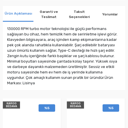
Garanti ve
Taksit
Ürün Açıklaması
Yorumlar
Teslimat
Seçenekleri
130000 RPM turbo motor teknolojisi ile güçlü performans
sağlayan bu cihaz, hem temizlik hem de serinletme işlevi görür.
Klavyeden bilgisayara, araç içinden kamp ekipmanlarına kadar
pek çok alanda rahatlıkla kullanılabilir. Şarj edilebilir bataryası
uzun ömürlü kullanım sağlar, Type-C desteği ile hızlı şarj edilir.
Zengin kutu içeriğinde farklı başlıklar ve şarj kablosu bulunur.
Minimal boyutları sayesinde çantada kolay taşınır. Yüksek ısıya
ve darbeye dayanıklı malzemeden üretilmiştir. Sessiz ve etkili
motoru sayesinde hem ev hem de iş yerinde kullanıma
uygundur. Çok amaçlı kullanım sunan pratik bir üründür.Ürün
Markası: Lisinya
KARGO
KARGO
BEDAVA
BEDAVA
%5
%5