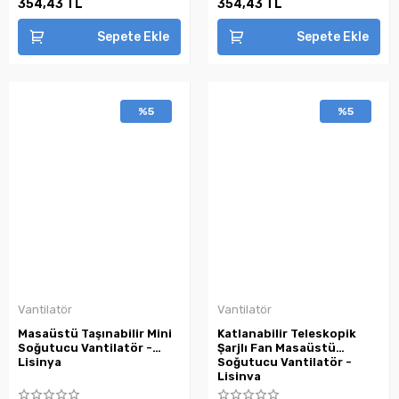
354,43 TL
354,43 TL
Sepete Ekle
Sepete Ekle
%5
%5
Vantilatör
Vantilatör
Masaüstü Taşınabilir Mini
Katlanabilir Teleskopik
Soğutucu Vantilatör -
Şarjlı Fan Masaüstü
Lisinya
Soğutucu Vantilatör -
Lisinya