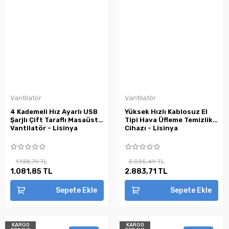
Vantilatör
Vantilatör
4 Kademeli Hız Ayarlı USB
Yüksek Hızlı Kablosuz El
Şarjlı Çift Taraflı Masaüstü
Tipi Hava Üfleme Temizlik
Vantilatör - Lisinya
Cihazı - Lisinya
1.138,79 TL
3.035,49 TL
1.081,85 TL
2.883,71 TL
Sepete Ekle
Sepete Ekle
KARGO
KARGO