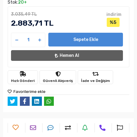
Stok:
20+
3.035,49 TL
indirim
2.883,71 TL
%5
Sepete Ekle
Hemen Al
Hızlı Gönderi
Güvenli Alışveriş
İade ve Değişim
Favorilerime ekle