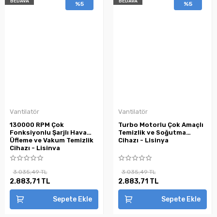
BEDAVA
BEDAVA
%5
%5
Vantilatör
Vantilatör
130000 RPM Çok
Turbo Motorlu Çok Amaçlı
Fonksiyonlu Şarjlı Hava
Temizlik ve Soğutma
Üfleme ve Vakum Temizlik
Cihazı - Lisinya
Cihazı - Lisinya
3.035,49 TL
3.035,49 TL
2.883,71 TL
2.883,71 TL
Sepete Ekle
Sepete Ekle