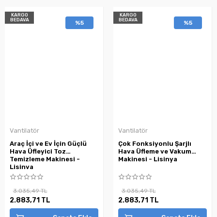
KARGO
KARGO
BEDAVA
BEDAVA
%5
%5
Vantilatör
Vantilatör
Araç İçi ve Ev İçin Güçlü
Çok Fonksiyonlu Şarjlı
Hava Üfleyici Toz
Hava Üfleme ve Vakum
Temizleme Makinesi -
Makinesi - Lisinya
Lisinya
3.035,49 TL
3.035,49 TL
2.883,71 TL
2.883,71 TL