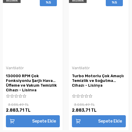
BEDAVA
BEDAVA
%5
%5
Vantilatör
Vantilatör
130000 RPM Çok
Turbo Motorlu Çok Amaçlı
Fonksiyonlu Şarjlı Hava
Temizlik ve Soğutma
Üfleme ve Vakum Temizlik
Cihazı - Lisinya
Cihazı - Lisinya
3.035,49 TL
3.035,49 TL
2.883,71 TL
2.883,71 TL
Sepete Ekle
Sepete Ekle