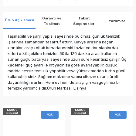
Garanti ve
Taksit
Ürün Açıklaması
Yorumlar
Teslimat
Seçenekleri
Taşınabilir ve şarjlı yapısı sayesinde bu cihaz, günlük temizlik
işlerinde zamandan tasarruf ettirir. Klavye arasına kaçan
kırıntılar, araç koltuk kenarlarındaki tozlar ve dar alanlardaki
kirleri etkili şekilde temizler. 30 ila 120 dakika arası kullanım
sunan güçlü bataryası sayesinde uzun süre kesintisiz çalışır. Üç
kademeli güç ayarı ile ihtiyacınıza göre ayarlayabilir, düşük
modda sessiz temizlik yapabilir veya yüksek modda turbo gücü
kullanabilirsiniz. Sağlam malzeme yapısı cihazın uzun süreli
dayanıklılığını artırır. Hem ev hem de araç için vazgeçilmez bir
temizlik yardımcısıdır.Ürün Markası: Lisinya
KARGO
KARGO
BEDAVA
BEDAVA
%5
%5