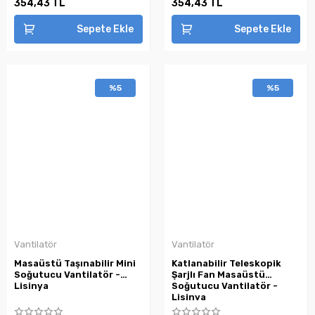
354,43 TL
354,43 TL
Sepete Ekle
Sepete Ekle
%5
%5
Vantilatör
Vantilatör
Masaüstü Taşınabilir Mini
Katlanabilir Teleskopik
Soğutucu Vantilatör -
Şarjlı Fan Masaüstü
Lisinya
Soğutucu Vantilatör -
Lisinya