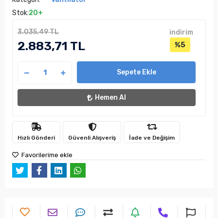
Stok:
20+
3.035,49 TL
indirim
2.883,71 TL
%5
Sepete Ekle
Hemen Al
Hızlı Gönderi
Güvenli Alışveriş
İade ve Değişim
Favorilerime ekle