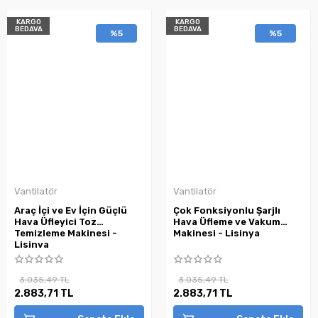
KARGO
KARGO
BEDAVA
BEDAVA
%5
%5
Vantilatör
Vantilatör
Araç İçi ve Ev İçin Güçlü
Çok Fonksiyonlu Şarjlı
Hava Üfleyici Toz
Hava Üfleme ve Vakum
Temizleme Makinesi -
Makinesi - Lisinya
Lisinya
3.035,49 TL
3.035,49 TL
2.883,71 TL
2.883,71 TL