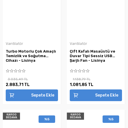
Vantilatör
Vantilatör
Turbo Motorlu Çok Amaçlı
Çift Kafalı Masaüstü ve
Temizlik ve Soğutma
Duvar Tipi Sessiz USB
Cihazı - Lisinya
Şarjlı Fan - Lisinya
3.035,49 TL
1.138,79 TL
2.883,71 TL
1.081,85 TL
Sepete Ekle
Sepete Ekle
KARGO
KARGO
BEDAVA
BEDAVA
%5
%5