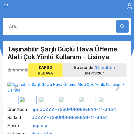
Taşınabilir Şarjlı Güçlü Hava Üfleme
Aleti Çok Yönlü Kullanım - Lisinya
KARGO
Bu üründe
%5 indirim
BEDAVA
mevcuttur
Ürün Kodu:
hpnUCZZZF72SÜPÜRGEVEFAN-11-3434
Barkod:
UCZZZF72SÜPÜRGEVEFAN-11-3434
Marka:
hopinip
Kategori:
Vantilatör