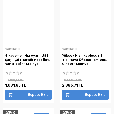
Vantilatör
Vantilatör
4 Kademeli Hız Ayarlı USB
Yüksek Hızlı Kablosuz El
Şarjlı Çift Taraflı Masaüstü
Tipi Hava Üfleme Temizlik
Vantilatör - Lisinya
Cihazı - Lisinya
1.138,79 TL
3.035,49 TL
1.081,85 TL
2.883,71 TL
Sepete Ekle
Sepete Ekle
KARGO
KARGO